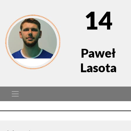
14
Paweł
Lasota