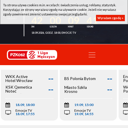
Ta strona używa cookies m.in. w celach: świadczenia usług, reklamy, statystyk.
Korzystając ze strony wyrażasz zgodę na używanie cookie. Jeżeli nie wyrażasz
WKK ACTIVE HOTEL WROCŁAW - KSK QEMETICA NOTEĆ INOWROCŁAW
zgody powinieneś zmienić ustawienia swojej przeglądarki.
42
00
09
41
Wyrażam zgodę »
18.09.2026, GODZ. 18:00, EMOCJE TV
--
--
WKK Active
En
BS Polonia Bytom
Hotel Wrocław
Po
--
--
KSK Qemetica
We
Miasto Szkła
Noteć
Po
Krosno
Inowrocław
Op
18.09, 18:00
19.09, 15:00
Emocje TV
Emocje TV
18.09, 17:55
19.09, 14:55