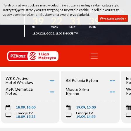
Ta strona używa cookies m.in. w celach: świadczenia usług, reklamy, statystyk.
Korzystając ze strony wyrażasz zgodę na używanie cookie. Jeżeli nie wyrażasz
WKK ACTIVE HOTEL WROCŁAW - KSK QEMETICA NOTEĆ INOWROCŁAW
zgody powinieneś zmienić ustawienia swojej przeglądarki.
39
22
31
39
Wyrażam zgodę »
18.09.2026, GODZ. 18:00, EMOCJE TV
--
--
WKK Active
En
BS Polonia Bytom
Hotel Wrocław
Po
--
--
KSK Qemetica
We
Miasto Szkła
Noteć
Po
Krosno
Inowrocław
Op
18.09, 18:00
19.09, 15:00
Emocje TV
Emocje TV
18.09, 17:55
19.09, 14:55