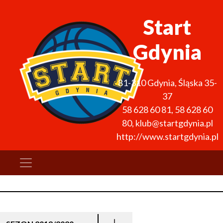
Start
Gdynia
81-310
Gdynia
,
Śląska 35-
37
58 628 60 81
,
58 628 60
80
,
klub@startgdynia.pl
http://www.startgdynia.pl