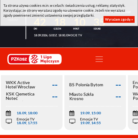
Ta strona używa cookies m.in. w celach: świadczenia usług, reklamy, statystyk.
Korzystając ze strony wyrażasz zgodę na używanie cookie. Jeżeli nie wyrażasz
WKK ACTIVE HOTEL WROCŁAW - KSK QEMETICA NOTEĆ INOWROCŁAW
zgody powinieneś zmienić ustawienia swojej przeglądarki.
42
18
10
35
Wyrażam zgodę »
18.09.2026, GODZ. 18:00, EMOCJE TV
--
--
WKK Active
En
BS Polonia Bytom
Hotel Wrocław
Po
--
--
KSK Qemetica
We
Miasto Szkła
Noteć
Po
Krosno
Inowrocław
Op
18.09, 18:00
19.09, 15:00
Emocje TV
Emocje TV
18.09, 17:55
19.09, 14:55