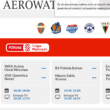
Ta strona używa cookies m.in. w celach: św
powinieneś zmienić ustawienia swojej prz
--
--
WKK Active
En
BS Polonia Bytom
Hotel Wrocław
Po
--
--
KSK Qemetica
We
Miasto Szkła
Noteć
Po
Krosno
Inowrocław
Op
18.09, 18:00
19.09, 15:00
Emocje TV
Emocje TV
18.09, 17:55
19.09, 14:55