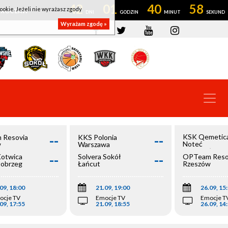
42
01
40
58
ookie. Jeżeli nie wyrażasz zgody
OWROCŁAW
Wyrażam zgodę »
--
--
KSK Qemetic
 Resovia
KKS Polonia
Noteć
w
Warszawa
Inowrocław
--
--
Kotwica
Solvera Sokół
OPTeam Reso
łobrzeg
Łańcut
Rzeszów
09, 18:00
21.09, 19:00
26.09, 15
ocje TV
Emocje TV
Emocje T
09, 17:55
21.09, 18:55
26.09, 14