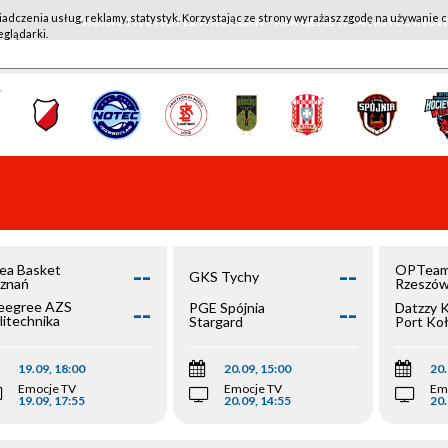
iadczenia usług, reklamy, statystyk. Korzystając ze strony wyrażasz zgodę na używanie c
WKK ACTIVE HOTEL WROCŁAW - KSK QEMETICA NOTEĆ IN
eglądarki.
--
--
ea Basket
OPTeam
GKS Tychy
znań
Rzeszó
--
--
egree AZS
PGE Spójnia
Datzzy 
litechnika
Stargard
Port Ko
olska
19.09, 18:00
20.09, 15:00
20.
Emocje TV
Emocje TV
Em
19.09, 17:55
20.09, 14:55
20.