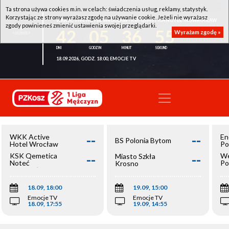
Ta strona używa cookies m.in. w celach: świadczenia usług, reklamy, statystyk.
Korzystając ze strony wyrażasz zgodę na używanie cookie. Jeżeli nie wyrażasz
WKK ACTIVE HOTEL WROCŁAW - KSK QEMETICA NOTEĆ INOWROCŁAW
zgody powinieneś zmienić ustawienia swojej przeglądarki.
42
05
36
55
Wyrażam zgodę »
18.09.2026, GODZ. 18:00, EMOCJE TV
--
--
WKK Active
En
BS Polonia Bytom
Hotel Wrocław
Po
--
--
KSK Qemetica
We
Miasto Szkła
Noteć
Po
Krosno
Inowrocław
Op
18.09, 18:00
19.09, 15:00
Emocje TV
Emocje TV
18.09, 17:55
19.09, 14:55