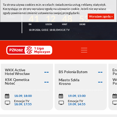
Ta strona używa cookies m.in. w celach: świadczenia usług, reklamy, statystyk.
Korzystając ze strony wyrażasz zgodę na używanie cookie. Jeżeli nie wyrażasz
WKK ACTIVE HOTEL WROCŁAW - KSK QEMETICA NOTEĆ INOWROCŁAW
zgody powinieneś zmienić ustawienia swojej przeglądarki.
41
12
48
52
Wyrażam zgodę »
18.09.2026, GODZ. 18:00, EMOCJE TV
--
--
WKK Active
En
BS Polonia Bytom
Hotel Wrocław
Po
--
--
KSK Qemetica
We
Miasto Szkła
Noteć
Po
Krosno
Inowrocław
Op
18.09, 18:00
19.09, 15:00
Emocje TV
Emocje TV
18.09, 17:55
19.09, 14:55