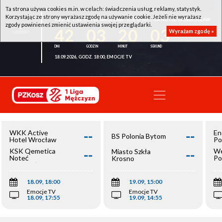
Ta strona używa cookies m.in. w celach: świadczenia usług, reklamy, statystyk.
Korzystając ze strony wyrażasz zgodę na używanie cookie. Jeżeli nie wyrażasz
WKK ACTIVE HOTEL WROCŁAW - KSK QEMETICA NOTEĆ INOWROCŁAW
zgody powinieneś zmienić ustawienia swojej przeglądarki.
42
03
20
03
Wyrażam zgodę »
18.09.2026, GODZ. 18:00, EMOCJE TV
--
--
WKK Active
En
BS Polonia Bytom
Hotel Wrocław
Po
--
--
KSK Qemetica
We
Miasto Szkła
Noteć
Po
Krosno
Inowrocław
Op
18.09, 18:00
19.09, 15:00
Emocje TV
Emocje TV
18.09, 17:55
19.09, 14:55