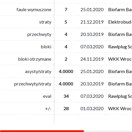
faule wymuszone
faule wymuszone
7
7
25.01.2020
25.01.2020
Biofarm Ba
Biofarm Ba
straty
straty
5
5
21.12.2019
21.12.2019
Elektrobud
Elektrobud
przechwyty
przechwyty
4
4
20.10.2019
20.10.2019
Biofarm Ba
Biofarm Ba
bloki
bloki
4
4
07.03.2020
07.03.2020
Rawlplug S
Rawlplug S
bloki otrzymane
bloki otrzymane
2
2
24.11.2019
24.11.2019
WKK Wroc
WKK Wroc
asysty/straty
asysty/straty
4.0000
4.0000
25.01.2020
25.01.2020
Biofarm Ba
Biofarm Ba
przechwyty/straty
przechwyty/straty
4.0000
4.0000
20.10.2019
20.10.2019
Biofarm Ba
Biofarm Ba
eval
eval
34
34
07.03.2020
07.03.2020
Rawlplug S
Rawlplug S
+/-
+/-
28
28
01.03.2020
01.03.2020
WKK Wroc
WKK Wroc