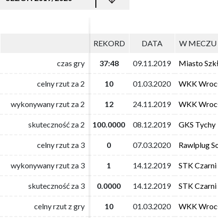
REKORD
REKORD
DATA
DATA
W MECZU 
W MECZU 
czas gry
czas gry
37:48
37:48
09.11.2019
09.11.2019
Miasto Szk
Miasto Szk
celny rzut za 2
celny rzut za 2
10
10
01.03.2020
01.03.2020
WKK Wroc
WKK Wroc
wykonywany rzut za 2
wykonywany rzut za 2
12
12
24.11.2019
24.11.2019
WKK Wroc
WKK Wroc
skuteczność za 2
skuteczność za 2
100.0000
100.0000
08.12.2019
08.12.2019
GKS Tychy
GKS Tychy
celny rzut za 3
celny rzut za 3
0
0
07.03.2020
07.03.2020
Rawlplug S
Rawlplug S
wykonywany rzut za 3
wykonywany rzut za 3
1
1
14.12.2019
14.12.2019
STK Czarni
STK Czarni
skuteczność za 3
skuteczność za 3
0.0000
0.0000
14.12.2019
14.12.2019
STK Czarni
STK Czarni
celny rzut z gry
celny rzut z gry
10
10
01.03.2020
01.03.2020
WKK Wroc
WKK Wroc