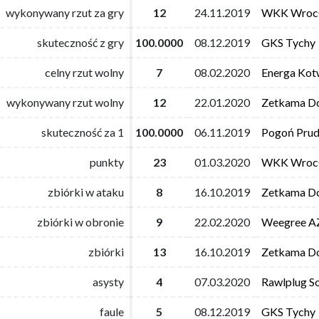
wykonywany rzut za gry
wykonywany rzut za gry
12
12
24.11.2019
24.11.2019
WKK Wroc
WKK Wroc
skuteczność z gry
skuteczność z gry
100.0000
100.0000
08.12.2019
08.12.2019
GKS Tychy
GKS Tychy
celny rzut wolny
celny rzut wolny
7
7
08.02.2020
08.02.2020
Energa Kot
Energa Kot
wykonywany rzut wolny
wykonywany rzut wolny
12
12
22.01.2020
22.01.2020
Zetkama Do
Zetkama Do
skuteczność za 1
skuteczność za 1
100.0000
100.0000
06.11.2019
06.11.2019
Pogoń Prud
Pogoń Prud
punkty
punkty
23
23
01.03.2020
01.03.2020
WKK Wroc
WKK Wroc
zbiórki w ataku
zbiórki w ataku
8
8
16.10.2019
16.10.2019
Zetkama Do
Zetkama Do
zbiórki w obronie
zbiórki w obronie
9
9
22.02.2020
22.02.2020
Weegree AZ
Weegree AZ
zbiórki
zbiórki
13
13
16.10.2019
16.10.2019
Zetkama Do
Zetkama Do
asysty
asysty
4
4
07.03.2020
07.03.2020
Rawlplug S
Rawlplug S
faule
faule
5
5
08.12.2019
08.12.2019
GKS Tychy
GKS Tychy