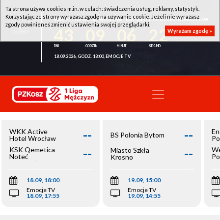
Ta strona używa cookies m.in. w celach: świadczenia usług, reklamy, statystyk.
Korzystając ze strony wyrażasz zgodę na używanie cookie. Jeżeli nie wyrażasz
WKK ACTIVE HOTEL WROCŁAW - KSK QEMETICA NOTEĆ INOWROCŁAW
zgody powinieneś zmienić ustawienia swojej przeglądarki.
43
09
06
22
Wyrażam zgodę »
18.09.2026, GODZ. 18:00, EMOCJE TV
--
--
WKK Active
En
BS Polonia Bytom
Hotel Wrocław
Po
--
--
KSK Qemetica
We
Miasto Szkła
Noteć
Po
Krosno
Inowrocław
Op
18.09, 18:00
19.09, 15:00
Emocje TV
Emocje TV
18.09, 17:55
19.09, 14:55