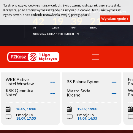
Ta strona używa cookies m.in. w celach: świadczenia usług, reklamy, statystyk.
Korzystając ze strony wyrażasz zgodę na używanie cookie. Jeżeli nie wyrażasz
WKK ACTIVE HOTEL WROCŁAW - KSK QEMETICA NOTEĆ INOWROCŁAW
zgody powinieneś zmienić ustawienia swojej przeglądarki.
42
19
39
21
Wyrażam zgodę »
18.09.2026, GODZ. 18:00, EMOCJE TV
--
--
WKK Active
En
BS Polonia Bytom
Hotel Wrocław
Po
--
--
KSK Qemetica
We
Miasto Szkła
Noteć
Po
Krosno
Inowrocław
Op
18.09, 18:00
19.09, 15:00
Emocje TV
Emocje TV
18.09, 17:55
19.09, 14:55