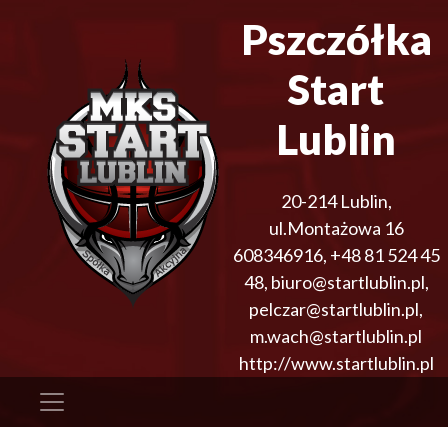
Pszczółka
Start
Lublin
20-214
Lublin
,
ul.Montażowa 16
608346916
,
+48 81 524 45
48
,
biuro@startlublin.pl,
pelczar@startlublin.pl,
m.wach@startlublin.pl
http://www.startlublin.pl