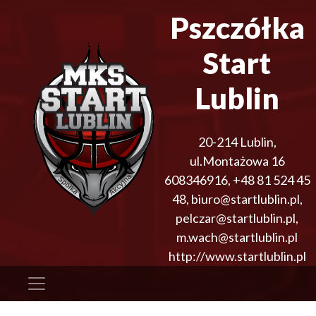
Pszczółka
Start
Lublin
20-214
Lublin
,
ul.Montażowa 16
608346916
,
+48 81 524 45
48
,
biuro@startlublin.pl,
pelczar@startlublin.pl,
m.wach@startlublin.pl
http://www.startlublin.pl