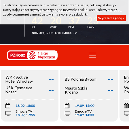
Ta strona używa cookies m.in. w celach: świadczenia usług, reklamy, statystyk.
Korzystając ze strony wyrażasz zgodę na używanie cookie. Jeżeli nie wyrażasz
WKK ACTIVE HOTEL WROCŁAW - KSK QEMETICA NOTEĆ INOWROCŁAW
zgody powinieneś zmienić ustawienia swojej przeglądarki.
42
20
37
23
Wyrażam zgodę »
18.09.2026, GODZ. 18:00, EMOCJE TV
--
--
WKK Active
En
BS Polonia Bytom
Hotel Wrocław
Po
--
--
KSK Qemetica
We
Miasto Szkła
Noteć
Po
Krosno
Inowrocław
Op
18.09, 18:00
19.09, 15:00
Emocje TV
Emocje TV
18.09, 17:55
19.09, 14:55