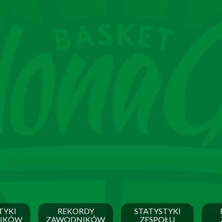
TYKI
REKORDY
STATYSTYKI
IKÓW
ZAWODNIKÓW
ZESPOŁU