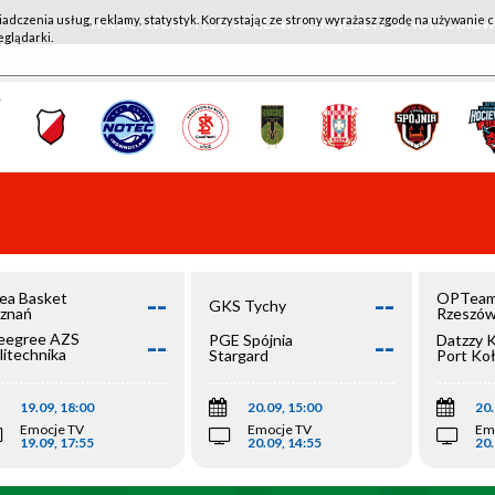
iadczenia usług, reklamy, statystyk. Korzystając ze strony wyrażasz zgodę na używanie c
WKK ACTIVE HOTEL WROCŁAW - KSK QEMETICA NOTEĆ IN
eglądarki.
--
--
ea Basket
OPTeam
GKS Tychy
znań
Rzeszó
--
--
egree AZS
PGE Spójnia
Datzzy 
litechnika
Stargard
Port Ko
olska
19.09, 18:00
20.09, 15:00
20.
Emocje TV
Emocje TV
Em
19.09, 17:55
20.09, 14:55
20.