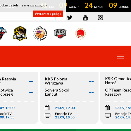
41
09
24
08
ookie. Jeżeli nie wyrażasz zgody
OWROCŁAW
Wyrażam zgodę »
--
--
KSK Qemetic
 Resovia
KKS Polonia
Noteć
w
Warszawa
Inowrocław
--
--
Kotwica
Solvera Sokół
OPTeam Reso
łobrzeg
Łańcut
Rzeszów
09, 18:00
21.09, 19:00
26.09, 15
ocje TV
Emocje TV
Emocje T
09, 17:55
21.09, 18:55
26.09, 14