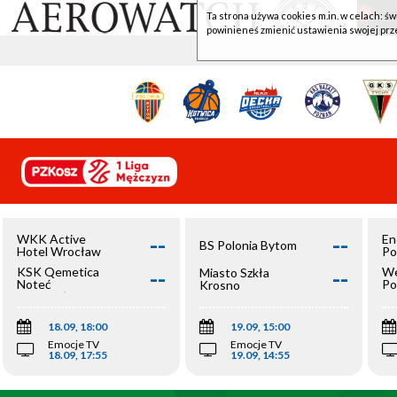
Ta strona używa cookies m.in. w celach: św
powinieneś zmienić ustawienia swojej prz
--
--
WKK Active
En
BS Polonia Bytom
Hotel Wrocław
Po
--
--
KSK Qemetica
We
Miasto Szkła
Noteć
Po
Krosno
Inowrocław
Op
18.09, 18:00
19.09, 15:00
Emocje TV
Emocje TV
18.09, 17:55
19.09, 14:55