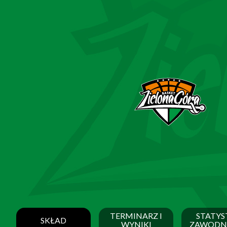
TERMINARZ I
STATYS
SKŁAD
WYNIKI
ZAWODN