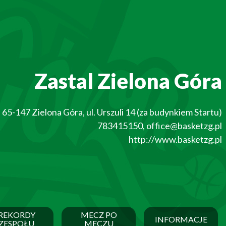
Zastal Zielona Góra
65-147
Zielona Góra
,
ul. Urszuli 14 (za budynkiem Startu)
783415150
,
office@basketzg.pl
http://www.basketzg.pl
REKORDY
MECZ PO
INFORMACJE
ZESPOŁU
MECZU