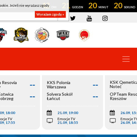
42
21
20
19
ookie. Jeżeli nie wyrażasz zgody
OWROCŁAW
Wyrażam zgodę »
--
--
KSK Qemetic
 Resovia
KKS Polonia
Noteć
w
Warszawa
Inowrocław
--
--
Kotwica
Solvera Sokół
OPTeam Reso
łobrzeg
Łańcut
Rzeszów
09, 18:00
21.09, 19:00
26.09, 15
ocje TV
Emocje TV
Emocje T
09, 17:55
21.09, 18:55
26.09, 14