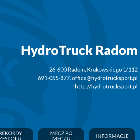
HydroTruck Radom
26-600
Radom
,
Krukowskiego 1/112
691-055-877
,
office@hydrotrucksport.pl
http://hydrotrucksport.pl
REKORDY
MECZ PO
INFORMACJE
ZESPOŁU
MECZU