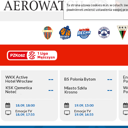
Ta strona używa cookies m.in. w celach: św
powinieneś zmienić ustawienia swojej prz
--
--
WKK Active
En
BS Polonia Bytom
Hotel Wrocław
Po
--
--
KSK Qemetica
We
Miasto Szkła
Noteć
Po
Krosno
Inowrocław
Op
18.09, 18:00
19.09, 15:00
Emocje TV
Emocje TV
18.09, 17:55
19.09, 14:55