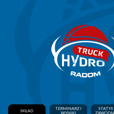
TERMINARZ I
STATYS
SKŁAD
WYNIKI
ZAWODN