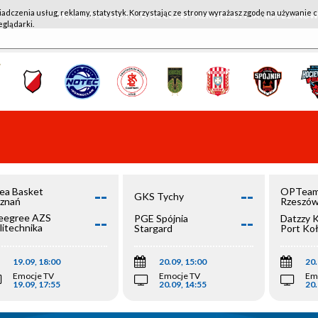
iadczenia usług, reklamy, statystyk. Korzystając ze strony wyrażasz zgodę na używanie c
WKK ACTIVE HOTEL WROCŁAW - KSK QEMETICA NOTEĆ IN
eglądarki.
--
--
ea Basket
OPTeam
GKS Tychy
znań
Rzeszó
--
--
egree AZS
PGE Spójnia
Datzzy 
litechnika
Stargard
Port Ko
olska
19.09, 18:00
20.09, 15:00
20.
Emocje TV
Emocje TV
Em
19.09, 17:55
20.09, 14:55
20.