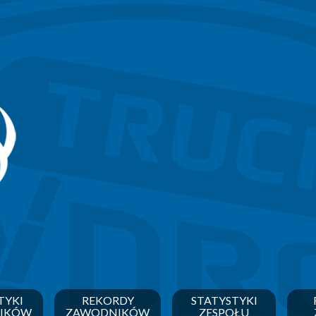
TYKI
REKORDY
STATYSTYKI
IKÓW
ZAWODNIKÓW
ZESPOŁU