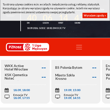
Ta strona używa cookies m.in. w celach: świadczenia usług, reklamy, statystyk.
Korzystając ze strony wyrażasz zgodę na używanie cookie. Jeżeli nie wyrażasz
WKK ACTIVE HOTEL WROCŁAW - KSK QEMETICA NOTEĆ INOWROCŁAW
zgody powinieneś zmienić ustawienia swojej przeglądarki.
40
06
14
47
Wyrażam zgodę »
18.09.2026, GODZ. 18:00, EMOCJE TV
--
--
WKK Active
En
BS Polonia Bytom
Hotel Wrocław
Po
--
--
KSK Qemetica
We
Miasto Szkła
Noteć
Po
Krosno
Inowrocław
Op
18.09, 18:00
19.09, 15:00
Emocje TV
Emocje TV
18.09, 17:55
19.09, 14:55