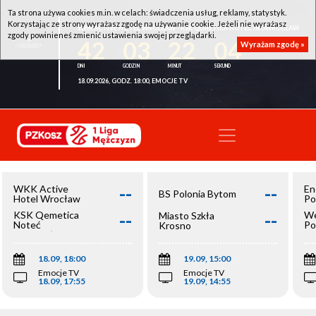
Ta strona używa cookies m.in. w celach: świadczenia usług, reklamy, statystyk.
Korzystając ze strony wyrażasz zgodę na używanie cookie. Jeżeli nie wyrażasz
WKK ACTIVE HOTEL WROCŁAW - KSK QEMETICA NOTEĆ INOWROCŁAW
zgody powinieneś zmienić ustawienia swojej przeglądarki.
42
03
22
04
Wyrażam zgodę »
18.09.2026, GODZ. 18:00, EMOCJE TV
--
--
WKK Active
En
BS Polonia Bytom
Hotel Wrocław
Po
--
--
KSK Qemetica
We
Miasto Szkła
Noteć
Po
Krosno
Inowrocław
Op
18.09, 18:00
19.09, 15:00
Emocje TV
Emocje TV
18.09, 17:55
19.09, 14:55