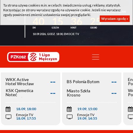
Ta strona używa cookies m.in. w celach: świadczenia usług, reklamy, statystyk.
Korzystając ze strony wyrażasz zgodę na używanie cookie. Jeżeli nie wyrażasz
WKK ACTIVE HOTEL WROCŁAW - KSK QEMETICA NOTEĆ INOWROCŁAW
zgody powinieneś zmienić ustawienia swojej przeglądarki.
40
15
36
25
Wyrażam zgodę »
18.09.2026, GODZ. 18:00, EMOCJE TV
--
--
WKK Active
En
BS Polonia Bytom
Hotel Wrocław
Po
--
--
KSK Qemetica
We
Miasto Szkła
Noteć
Po
Krosno
Inowrocław
Op
18.09, 18:00
19.09, 15:00
Emocje TV
Emocje TV
18.09, 17:55
19.09, 14:55