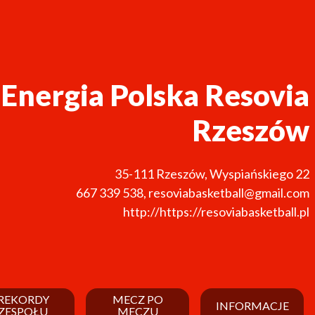
nergia Polska Resovia
Rzeszów
35-111
Rzeszów
,
Wyspiańskiego 22
667 339 538
,
resoviabasketball@gmail.com
http://https://resoviabasketball.pl
REKORDY
MECZ PO
INFORMACJE
ZESPOŁU
MECZU