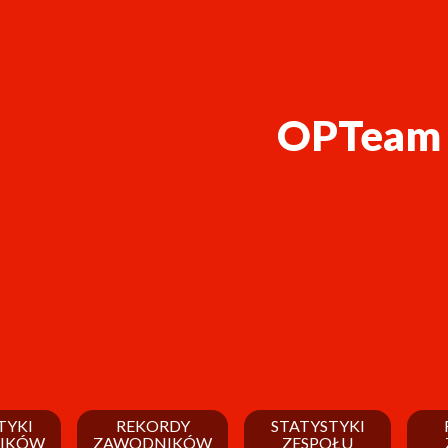
OPTeam E
TYKI
REKORDY
STATYSTYKI
IKÓW
ZAWODNIKÓW
ZESPOŁU