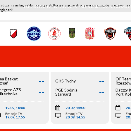
iadczenia usług, reklamy, statystyk. Korzystając ze strony wyrażasz zgodę na używanie c
WKK ACTIVE HOTEL WROCŁAW - KSK QEMETICA NOTEĆ IN
eglądarki.
--
--
ea Basket
OPTeam
GKS Tychy
znań
Rzeszó
--
--
egree AZS
PGE Spójnia
Datzzy 
litechnika
Stargard
Port Ko
olska
19.09, 18:00
20.09, 15:00
20.
Emocje TV
Emocje TV
Em
19.09, 17:55
20.09, 14:55
20.