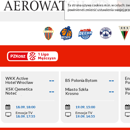
Ta strona używa cookies m.in. w celach: św
powinieneś zmienić ustawienia swojej prz
--
--
WKK Active
En
BS Polonia Bytom
Hotel Wrocław
Po
--
--
KSK Qemetica
We
Miasto Szkła
Noteć
Po
Krosno
Inowrocław
Op
18.09, 18:00
19.09, 15:00
Emocje TV
Emocje TV
18.09, 17:55
19.09, 14:55