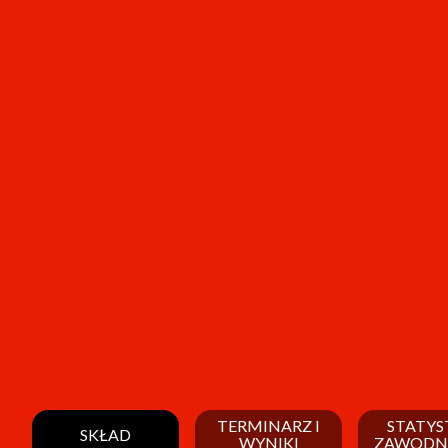
TERMINARZ I
STATYS
SKŁAD
WYNIKI
ZAWODN