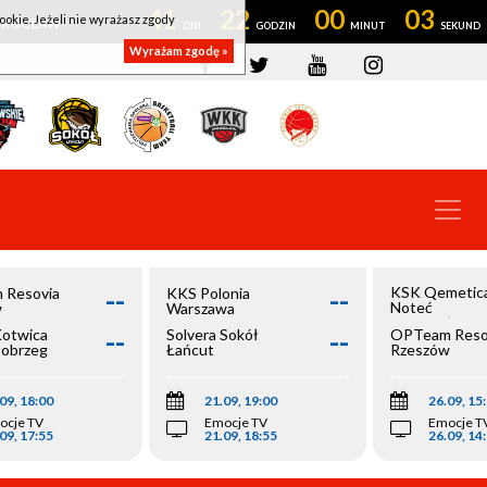
41
22
00
03
ookie. Jeżeli nie wyrażasz zgody
OWROCŁAW
Wyrażam zgodę »
--
--
KSK Qemetic
 Resovia
KKS Polonia
Noteć
w
Warszawa
Inowrocław
--
--
Kotwica
Solvera Sokół
OPTeam Reso
łobrzeg
Łańcut
Rzeszów
09, 18:00
21.09, 19:00
26.09, 15
ocje TV
Emocje TV
Emocje T
09, 17:55
21.09, 18:55
26.09, 14