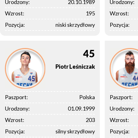
Urodzony:
20.10.1989
Urodzony:
Wzrost:
195
Wzrost:
Pozycja:
niski skrzydłowy
Pozycja:
45
Piotr
Leśniczak
Paszport:
Polska
Paszport:
Urodzony:
01.09.1999
Urodzony:
Wzrost:
203
Wzrost:
Pozycja:
silny skrzydłowy
Pozycja: