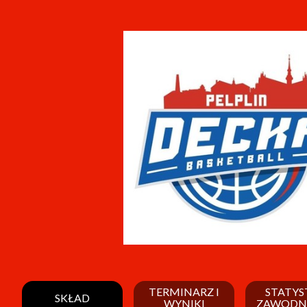
TERMINARZ I
STATYS
SKŁAD
WYNIKI
ZAWODN