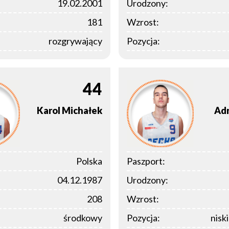
19.02.2001
Urodzony:
181
Wzrost:
rozgrywający
Pozycja:
44
Karol
Michałek
Adr
Polska
Paszport:
04.12.1987
Urodzony:
208
Wzrost:
środkowy
Pozycja:
nisk