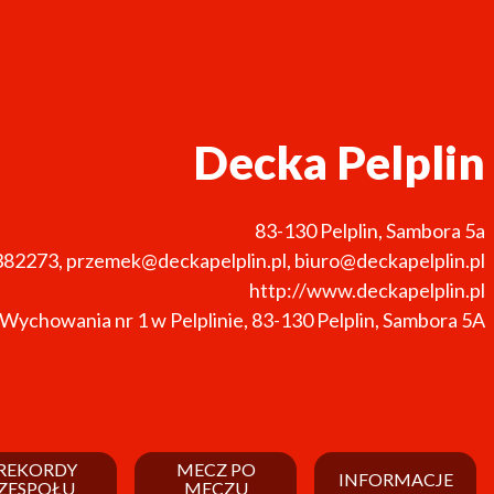
Decka Pelplin
83-130
Pelplin
,
Sambora 5a
382273
,
przemek@deckapelplin.pl, biuro@deckapelplin.pl
http://www.deckapelplin.pl
 Wychowania nr 1 w Pelplinie, 83-130 Pelplin, Sambora 5A
REKORDY
MECZ PO
INFORMACJE
ZESPOŁU
MECZU