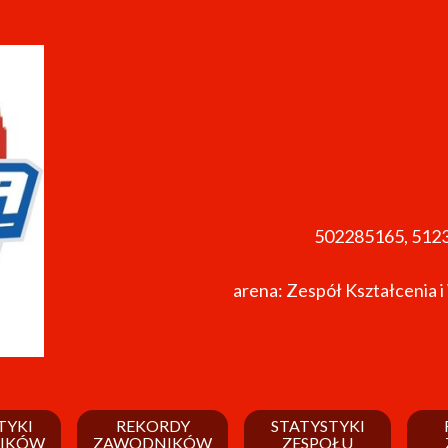
502285165, 512
arena: Zespół Kształcenia i
TYKI
REKORDY
STATYSTYKI
IKÓW
ZAWODNIKÓW
ZESPOŁU