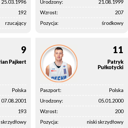
25.03.1996
Urodzony:
21.08.1999
192
Wzrost:
207
rzucający
Pozycja:
środkowy
9
11
ian
Pajkert
Patryk
Pułkotycki
Polska
Paszport:
Polska
07.08.2001
Urodzony:
05.01.2000
193
Wzrost:
200
i skrzydłowy
Pozycja:
niski skrzydłowy