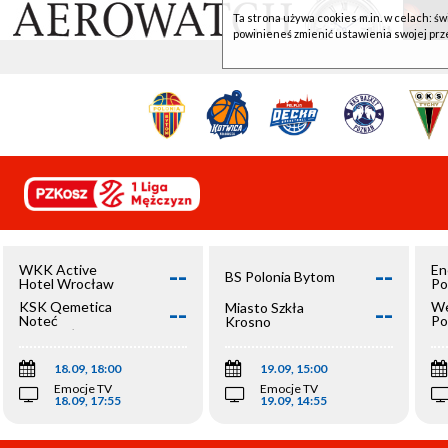
Ta strona używa cookies m.in. w celach: św
powinieneś zmienić ustawienia swojej prz
--
--
WKK Active
En
BS Polonia Bytom
Hotel Wrocław
Po
--
--
KSK Qemetica
We
Miasto Szkła
Noteć
Po
Krosno
Inowrocław
Op
18.09, 18:00
19.09, 15:00
Emocje TV
Emocje TV
18.09, 17:55
19.09, 14:55