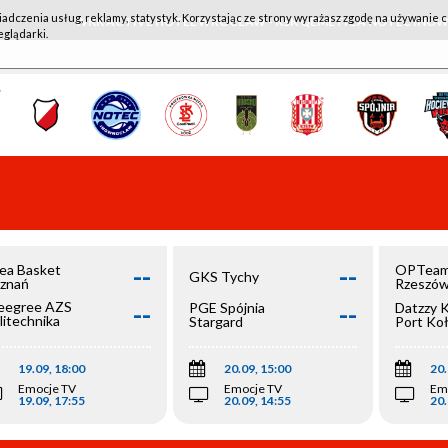
iadczenia usług, reklamy, statystyk. Korzystając ze strony wyrażasz zgodę na używanie c
WKK ACTIVE HOTEL WROCŁAW - KSK QEMETICA NOTEĆ IN
eglądarki.
--
--
ea Basket
OPTeam
GKS Tychy
znań
Rzeszó
--
--
egree AZS
PGE Spójnia
Datzzy 
litechnika
Stargard
Port Ko
olska
19.09, 18:00
20.09, 15:00
20.
Emocje TV
Emocje TV
Em
19.09, 17:55
20.09, 14:55
20.