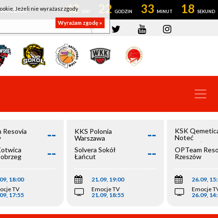
42
22
33
17
ookie. Jeżeli nie wyrażasz zgody
OWROCŁAW
Wyrażam zgodę »
--
--
KSK Qemetic
 Resovia
KKS Polonia
Noteć
w
Warszawa
Inowrocław
--
--
Kotwica
Solvera Sokół
OPTeam Reso
łobrzeg
Łańcut
Rzeszów
09, 18:00
21.09, 19:00
26.09, 15
ocje TV
Emocje TV
Emocje T
09, 17:55
21.09, 18:55
26.09, 14