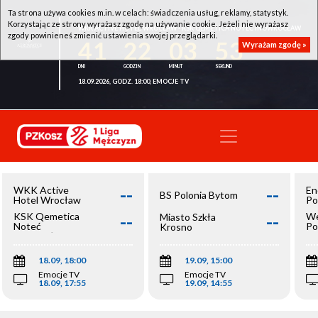
Ta strona używa cookies m.in. w celach: świadczenia usług, reklamy, statystyk.
Korzystając ze strony wyrażasz zgodę na używanie cookie. Jeżeli nie wyrażasz
WKK ACTIVE HOTEL WROCŁAW - KSK QEMETICA NOTEĆ INOWROCŁAW
zgody powinieneś zmienić ustawienia swojej przeglądarki.
41
22
03
53
Wyrażam zgodę »
18.09.2026, GODZ. 18:00, EMOCJE TV
--
--
WKK Active
En
BS Polonia Bytom
Hotel Wrocław
Po
--
--
KSK Qemetica
We
Miasto Szkła
Noteć
Po
Krosno
Inowrocław
Op
18.09, 18:00
19.09, 15:00
Emocje TV
Emocje TV
18.09, 17:55
19.09, 14:55