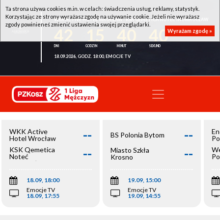
Ta strona używa cookies m.in. w celach: świadczenia usług, reklamy, statystyk.
Korzystając ze strony wyrażasz zgodę na używanie cookie. Jeżeli nie wyrażasz
WKK ACTIVE HOTEL WROCŁAW - KSK QEMETICA NOTEĆ INOWROCŁAW
zgody powinieneś zmienić ustawienia swojej przeglądarki.
42
15
40
40
Wyrażam zgodę »
18.09.2026, GODZ. 18:00, EMOCJE TV
--
--
WKK Active
En
BS Polonia Bytom
Hotel Wrocław
Po
--
--
KSK Qemetica
We
Miasto Szkła
Noteć
Po
Krosno
Inowrocław
Op
18.09, 18:00
19.09, 15:00
Emocje TV
Emocje TV
18.09, 17:55
19.09, 14:55