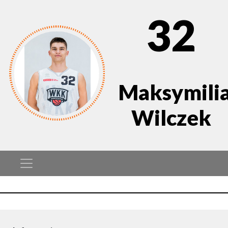
32
Maksymili
Wilczek