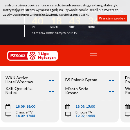
Ta strona używa cookies m.in. w celach: świadczenia usług, reklamy, statystyk.
Korzystając ze strony wyrażasz zgodę na używanie cookie. Jeżeli nie wyrażasz
WKK ACTIVE HOTEL WROCŁAW - KSK QEMETICA NOTEĆ INOWROCŁAW
zgody powinieneś zmienić ustawienia swojej przeglądarki.
40
18
43
34
Wyrażam zgodę »
18.09.2026, GODZ. 18:00, EMOCJE TV
--
--
WKK Active
En
BS Polonia Bytom
Hotel Wrocław
Po
--
--
KSK Qemetica
We
Miasto Szkła
Noteć
Po
Krosno
Inowrocław
Op
18.09, 18:00
19.09, 15:00
Emocje TV
Emocje TV
18.09, 17:55
19.09, 14:55