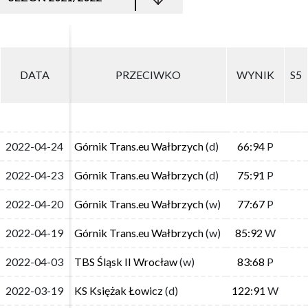
DATA
DATA
PRZECIWKO
PRZECIWKO
WYNIK
WYNIK
S5
S5
2022-04-24
2022-04-24
Górnik Trans.eu Wałbrzych
Górnik Trans.eu Wałbrzych
(d)
(d)
66:94
66:94
P
P
2022-04-23
2022-04-23
Górnik Trans.eu Wałbrzych
Górnik Trans.eu Wałbrzych
(d)
(d)
75:91
75:91
P
P
2022-04-20
2022-04-20
Górnik Trans.eu Wałbrzych
Górnik Trans.eu Wałbrzych
(w)
(w)
77:67
77:67
P
P
2022-04-19
2022-04-19
Górnik Trans.eu Wałbrzych
Górnik Trans.eu Wałbrzych
(w)
(w)
85:92
85:92
W
W
2022-04-03
2022-04-03
TBS Śląsk II Wrocław
TBS Śląsk II Wrocław
(w)
(w)
83:68
83:68
P
P
2022-03-19
2022-03-19
KS Księżak Łowicz
KS Księżak Łowicz
(d)
(d)
122:91
122:91
W
W