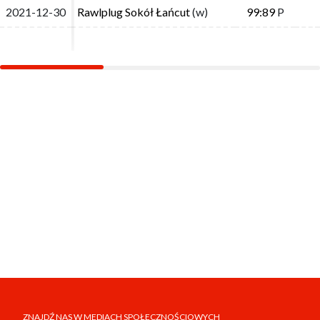
2021-12-30
2021-12-30
Rawlplug Sokół Łańcut
Rawlplug Sokół Łańcut
(w)
(w)
99:89
99:89
P
P
ZNAJDŹ NAS W MEDIACH SPOŁECZNOŚCIOWYCH