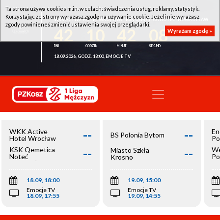
Ta strona używa cookies m.in. w celach: świadczenia usług, reklamy, statystyk.
Korzystając ze strony wyrażasz zgodę na używanie cookie. Jeżeli nie wyrażasz
WKK ACTIVE HOTEL WROCŁAW - KSK QEMETICA NOTEĆ INOWROCŁAW
zgody powinieneś zmienić ustawienia swojej przeglądarki.
42
10
42
07
Wyrażam zgodę »
18.09.2026, GODZ. 18:00, EMOCJE TV
--
--
WKK Active
En
BS Polonia Bytom
Hotel Wrocław
Po
--
--
KSK Qemetica
We
Miasto Szkła
Noteć
Po
Krosno
Inowrocław
Op
18.09, 18:00
19.09, 15:00
Emocje TV
Emocje TV
18.09, 17:55
19.09, 14:55