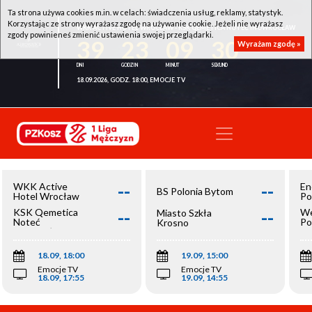
Ta strona używa cookies m.in. w celach: świadczenia usług, reklamy, statystyk.
Korzystając ze strony wyrażasz zgodę na używanie cookie. Jeżeli nie wyrażasz
WKK ACTIVE HOTEL WROCŁAW - KSK QEMETICA NOTEĆ INOWROCŁAW
zgody powinieneś zmienić ustawienia swojej przeglądarki.
39
23
09
29
Wyrażam zgodę »
18.09.2026, GODZ. 18:00, EMOCJE TV
--
--
WKK Active
En
BS Polonia Bytom
Hotel Wrocław
Po
--
--
KSK Qemetica
We
Miasto Szkła
Noteć
Po
Krosno
Inowrocław
Op
18.09, 18:00
19.09, 15:00
Emocje TV
Emocje TV
18.09, 17:55
19.09, 14:55