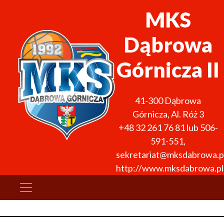
MKS
Dąbrowa
Górnicza II
41-300
Dąbrowa
Górnicza
,
Al. Róż 3
+48 32 261 76 81 lub 506-
591-551
,
sekretariat@mksdabrowa.p
http://www.mksdabrowa.pl