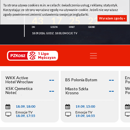
Ta strona używa cookies m.in. w celach: świadczenia usług, reklamy, statystyk.
Korzystając ze strony wyrażasz zgodę na używanie cookie. Jeżeli nie wyrażasz
WKK ACTIVE HOTEL WROCŁAW - KSK QEMETICA NOTEĆ INOWROCŁAW
zgody powinieneś zmienić ustawienia swojej przeglądarki.
43
17
25
22
Wyrażam zgodę »
18.09.2026, GODZ. 18:00, EMOCJE TV
--
--
WKK Active
En
BS Polonia Bytom
Hotel Wrocław
Po
--
--
KSK Qemetica
We
Miasto Szkła
Noteć
Po
Krosno
Inowrocław
Op
18.09, 18:00
19.09, 15:00
Emocje TV
Emocje TV
18.09, 17:55
19.09, 14:55