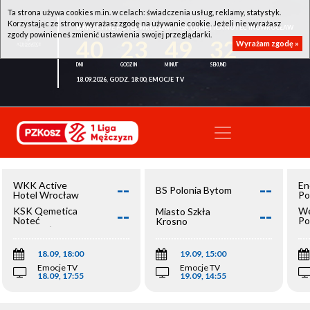
Ta strona używa cookies m.in. w celach: świadczenia usług, reklamy, statystyk.
Korzystając ze strony wyrażasz zgodę na używanie cookie. Jeżeli nie wyrażasz
WKK ACTIVE HOTEL WROCŁAW - KSK QEMETICA NOTEĆ INOWROCŁAW
zgody powinieneś zmienić ustawienia swojej przeglądarki.
40
23
49
32
Wyrażam zgodę »
18.09.2026, GODZ. 18:00, EMOCJE TV
--
--
WKK Active
En
BS Polonia Bytom
Hotel Wrocław
Po
--
--
KSK Qemetica
We
Miasto Szkła
Noteć
Po
Krosno
Inowrocław
Op
18.09, 18:00
19.09, 15:00
Emocje TV
Emocje TV
18.09, 17:55
19.09, 14:55