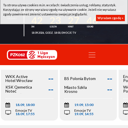
Ta strona używa cookies m.in. w celach: świadczenia usług, reklamy, statystyk.
Korzystając ze strony wyrażasz zgodę na używanie cookie. Jeżeli nie wyrażasz
WKK ACTIVE HOTEL WROCŁAW - KSK QEMETICA NOTEĆ INOWROCŁAW
zgody powinieneś zmienić ustawienia swojej przeglądarki.
42
23
27
46
Wyrażam zgodę »
18.09.2026, GODZ. 18:00, EMOCJE TV
--
--
WKK Active
En
BS Polonia Bytom
Hotel Wrocław
Po
--
--
KSK Qemetica
We
Miasto Szkła
Noteć
Po
Krosno
Inowrocław
Op
18.09, 18:00
19.09, 15:00
Emocje TV
Emocje TV
18.09, 17:55
19.09, 14:55