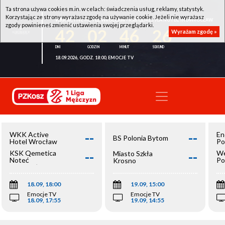
Ta strona używa cookies m.in. w celach: świadczenia usług, reklamy, statystyk.
Korzystając ze strony wyrażasz zgodę na używanie cookie. Jeżeli nie wyrażasz
WKK ACTIVE HOTEL WROCŁAW - KSK QEMETICA NOTEĆ INOWROCŁAW
zgody powinieneś zmienić ustawienia swojej przeglądarki.
42
02
46
26
Wyrażam zgodę »
18.09.2026, GODZ. 18:00, EMOCJE TV
--
--
WKK Active
En
BS Polonia Bytom
Hotel Wrocław
Po
--
--
KSK Qemetica
We
Miasto Szkła
Noteć
Po
Krosno
Inowrocław
Op
18.09, 18:00
19.09, 15:00
Emocje TV
Emocje TV
18.09, 17:55
19.09, 14:55