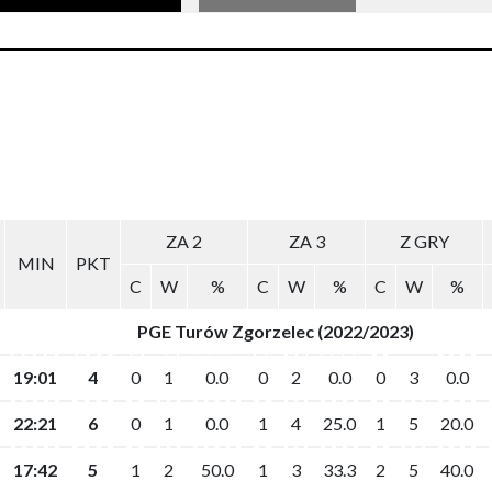
ZA 2
ZA 2
ZA 3
ZA 3
Z GRY
Z GRY
MIN
MIN
PKT
PKT
C
C
W
W
%
%
C
C
W
W
%
%
C
C
W
W
%
%
PGE Turów Zgorzelec (2022/2023)
PGE Turów Zgorzelec (2022/2023)
19:01
19:01
4
4
0
0
1
1
0.0
0.0
0
0
2
2
0.0
0.0
0
0
3
3
0.0
0.0
22:21
22:21
6
6
0
0
1
1
0.0
0.0
1
1
4
4
25.0
25.0
1
1
5
5
20.0
20.0
17:42
17:42
5
5
1
1
2
2
50.0
50.0
1
1
3
3
33.3
33.3
2
2
5
5
40.0
40.0