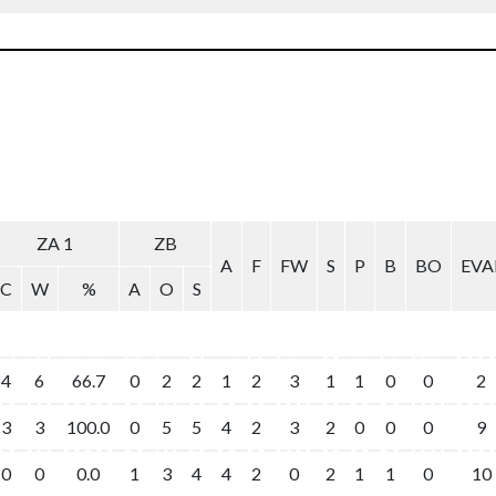
ZA 1
ZA 1
ZB
ZB
A
A
F
F
FW
FW
S
S
P
P
B
B
BO
BO
EVA
EVA
C
C
W
W
%
%
A
A
O
O
S
S
4
4
6
6
66.7
66.7
0
0
2
2
2
2
1
1
2
2
3
3
1
1
1
1
0
0
0
0
2
2
3
3
3
3
100.0
100.0
0
0
5
5
5
5
4
4
2
2
3
3
2
2
0
0
0
0
0
0
9
9
0
0
0
0
0.0
0.0
1
1
3
3
4
4
4
4
2
2
0
0
2
2
1
1
1
1
0
0
10
10