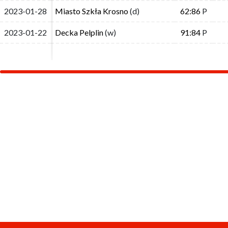
2023-01-28
2023-01-28
Miasto Szkła Krosno
Miasto Szkła Krosno
(d)
(d)
62:86
62:86
P
P
2023-01-22
2023-01-22
Decka Pelplin
Decka Pelplin
(w)
(w)
91:84
91:84
P
P