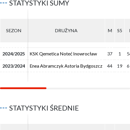
STATYSTYKI SUMY
SEZON
SEZON
DRUŻYNA
DRUŻYNA
M
M
S5
S5
2024/2025
2024/2025
KSK Qemetica Noteć Inowrocław
KSK Qemetica Noteć Inowrocław
37
37
1
1
5
5
2023/2024
2023/2024
Enea Abramczyk Astoria Bydgoszcz
Enea Abramczyk Astoria Bydgoszcz
44
44
19
19
6
6
STATYSTYKI ŚREDNIE