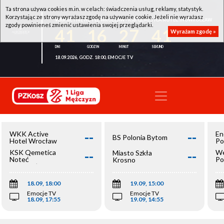
Ta strona używa cookies m.in. w celach: świadczenia usług, reklamy, statystyk.
Korzystając ze strony wyrażasz zgodę na używanie cookie. Jeżeli nie wyrażasz
WKK ACTIVE HOTEL WROCŁAW - KSK QEMETICA NOTEĆ INOWROCŁAW
zgody powinieneś zmienić ustawienia swojej przeglądarki.
41
16
27
41
Wyrażam zgodę »
18.09.2026, GODZ. 18:00, EMOCJE TV
--
--
WKK Active
En
BS Polonia Bytom
Hotel Wrocław
Po
--
--
KSK Qemetica
We
Miasto Szkła
Noteć
Po
Krosno
Inowrocław
Op
18.09, 18:00
19.09, 15:00
Emocje TV
Emocje TV
18.09, 17:55
19.09, 14:55