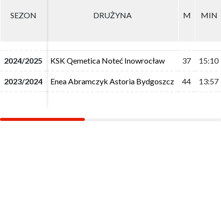
SEZON
SEZON
DRUŻYNA
DRUŻYNA
M
M
MIN
MIN
2024/2025
2024/2025
KSK Qemetica Noteć Inowrocław
KSK Qemetica Noteć Inowrocław
37
37
15:10
15:10
2023/2024
2023/2024
Enea Abramczyk Astoria Bydgoszcz
Enea Abramczyk Astoria Bydgoszcz
44
44
13:57
13:57