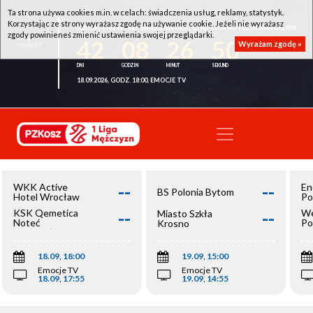
Ta strona używa cookies m.in. w celach: świadczenia usług, reklamy, statystyk.
Korzystając ze strony wyrażasz zgodę na używanie cookie. Jeżeli nie wyrażasz
WKK ACTIVE HOTEL WROCŁAW - KSK QEMETICA NOTEĆ INOWROCŁAW
zgody powinieneś zmienić ustawienia swojej przeglądarki.
42
08
26
50
Wyrażam zgodę »
18.09.2026, GODZ. 18:00, EMOCJE TV
--
--
WKK Active
En
BS Polonia Bytom
Hotel Wrocław
Po
--
--
KSK Qemetica
We
Miasto Szkła
Noteć
Po
Krosno
Inowrocław
Op
18.09, 18:00
19.09, 15:00
Emocje TV
Emocje TV
18.09, 17:55
19.09, 14:55