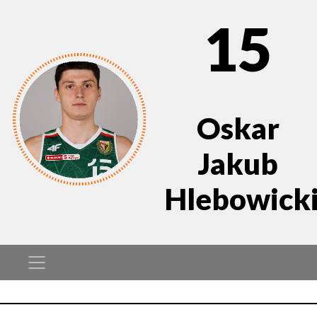
15
Oskar
Jakub
Hlebowick