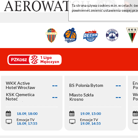
Ta strona używa cookies m.in. w celach: św
powinieneś zmienić ustawienia swojej prz
--
--
WKK Active
En
BS Polonia Bytom
Hotel Wrocław
Po
--
--
KSK Qemetica
We
Miasto Szkła
Noteć
Po
Krosno
Inowrocław
Op
18.09, 18:00
19.09, 15:00
Emocje TV
Emocje TV
18.09, 17:55
19.09, 14:55