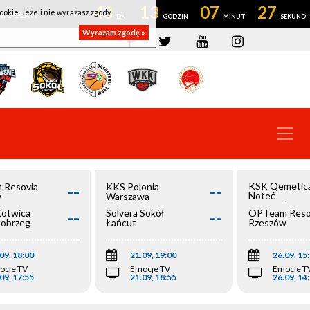
43
13
07
27
ookie. Jeżeli nie wyrażasz zgody
OWROCŁAW
Wyrażam zgodę »
--
--
KSK Qemetic
 Resovia
KKS Polonia
Noteć
w
Warszawa
Inowrocław
--
--
Kotwica
Solvera Sokół
OPTeam Reso
łobrzeg
Łańcut
Rzeszów
09, 18:00
21.09, 19:00
26.09, 15
ocje TV
Emocje TV
Emocje T
09, 17:55
21.09, 18:55
26.09, 14