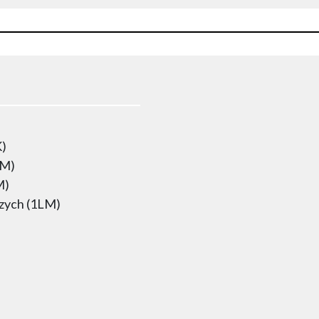
K)
LM)
M)
rzych (1LM)