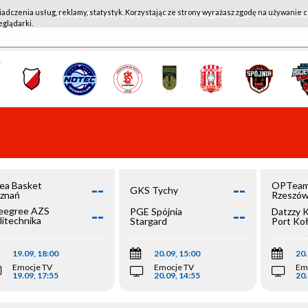
iadczenia usług, reklamy, statystyk. Korzystając ze strony wyrażasz zgodę na używanie c
WKK ACTIVE HOTEL WROCŁAW - KSK QEMETICA NOTEĆ IN
eglądarki.
--
--
ea Basket
OPTeam
GKS Tychy
znań
Rzeszó
--
--
egree AZS
PGE Spójnia
Datzzy 
litechnika
Stargard
Port Ko
olska
19.09, 18:00
20.09, 15:00
20.
Emocje TV
Emocje TV
Em
19.09, 17:55
20.09, 14:55
20.