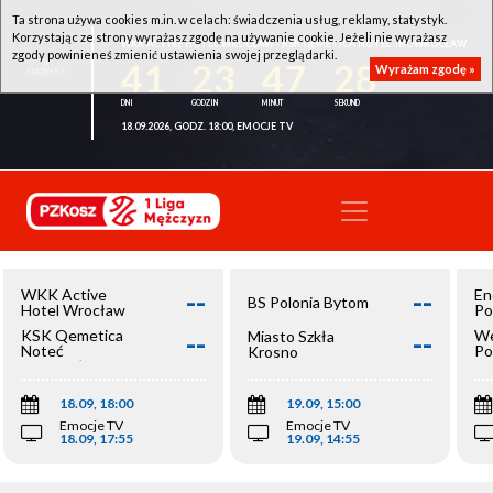
Ta strona używa cookies m.in. w celach: świadczenia usług, reklamy, statystyk.
Korzystając ze strony wyrażasz zgodę na używanie cookie. Jeżeli nie wyrażasz
WKK ACTIVE HOTEL WROCŁAW - KSK QEMETICA NOTEĆ INOWROCŁAW
zgody powinieneś zmienić ustawienia swojej przeglądarki.
41
23
47
28
Wyrażam zgodę »
18.09.2026, GODZ. 18:00, EMOCJE TV
--
--
WKK Active
En
BS Polonia Bytom
Hotel Wrocław
Po
--
--
KSK Qemetica
We
Miasto Szkła
Noteć
Po
Krosno
Inowrocław
Op
18.09, 18:00
19.09, 15:00
Emocje TV
Emocje TV
18.09, 17:55
19.09, 14:55