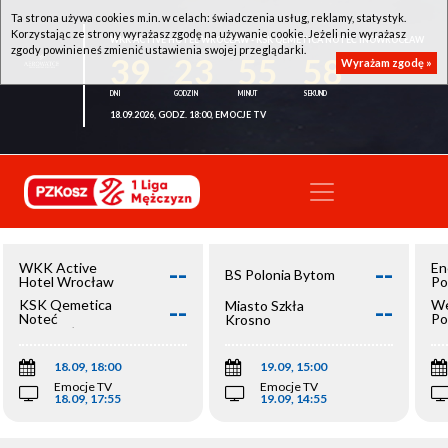
Ta strona używa cookies m.in. w celach: świadczenia usług, reklamy, statystyk.
Korzystając ze strony wyrażasz zgodę na używanie cookie. Jeżeli nie wyrażasz
WKK ACTIVE HOTEL WROCŁAW - KSK QEMETICA NOTEĆ INOWROCŁAW
zgody powinieneś zmienić ustawienia swojej przeglądarki.
39
23
55
58
Wyrażam zgodę »
18.09.2026, GODZ. 18:00, EMOCJE TV
--
--
WKK Active
En
BS Polonia Bytom
Hotel Wrocław
Po
--
--
KSK Qemetica
We
Miasto Szkła
Noteć
Po
Krosno
Inowrocław
Op
18.09, 18:00
19.09, 15:00
Emocje TV
Emocje TV
18.09, 17:55
19.09, 14:55