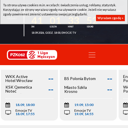
Ta strona używa cookies m.in. w celach: świadczenia usług, reklamy, statystyk.
Korzystając ze strony wyrażasz zgodę na używanie cookie. Jeżeli nie wyrażasz
WKK ACTIVE HOTEL WROCŁAW - KSK QEMETICA NOTEĆ INOWROCŁAW
zgody powinieneś zmienić ustawienia swojej przeglądarki.
41
01
33
52
Wyrażam zgodę »
18.09.2026, GODZ. 18:00, EMOCJE TV
--
--
WKK Active
En
BS Polonia Bytom
Hotel Wrocław
Po
--
--
KSK Qemetica
We
Miasto Szkła
Noteć
Po
Krosno
Inowrocław
Op
18.09, 18:00
19.09, 15:00
Emocje TV
Emocje TV
18.09, 17:55
19.09, 14:55