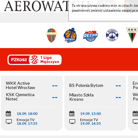
Ta strona używa cookies m.in. w celach: św
powinieneś zmienić ustawienia swojej prz
--
--
WKK Active
En
BS Polonia Bytom
Hotel Wrocław
Po
--
--
KSK Qemetica
We
Miasto Szkła
Noteć
Po
Krosno
Inowrocław
Op
18.09, 18:00
19.09, 15:00
Emocje TV
Emocje TV
18.09, 17:55
19.09, 14:55