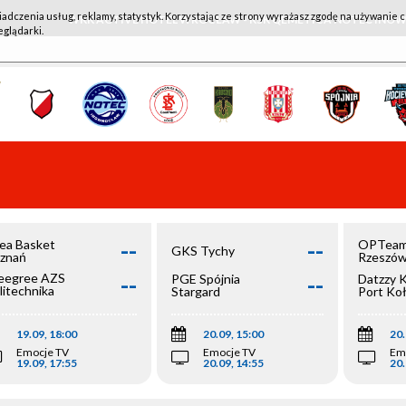
iadczenia usług, reklamy, statystyk. Korzystając ze strony wyrażasz zgodę na używanie c
WKK ACTIVE HOTEL WROCŁAW - KSK QEMETICA NOTEĆ IN
eglądarki.
--
--
ea Basket
OPTeam
GKS Tychy
znań
Rzeszó
--
--
egree AZS
PGE Spójnia
Datzzy 
litechnika
Stargard
Port Ko
olska
19.09, 18:00
20.09, 15:00
20.
Emocje TV
Emocje TV
Em
19.09, 17:55
20.09, 14:55
20.