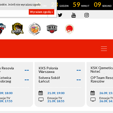
42
23
59
08
ookie. Jeżeli nie wyrażasz zgody
OWROCŁAW
Wyrażam zgodę »
--
--
KSK Qemetic
 Resovia
KKS Polonia
Noteć
w
Warszawa
Inowrocław
--
--
Kotwica
Solvera Sokół
OPTeam Reso
łobrzeg
Łańcut
Rzeszów
09, 18:00
21.09, 19:00
26.09, 15
ocje TV
Emocje TV
Emocje T
09, 17:55
21.09, 18:55
26.09, 14