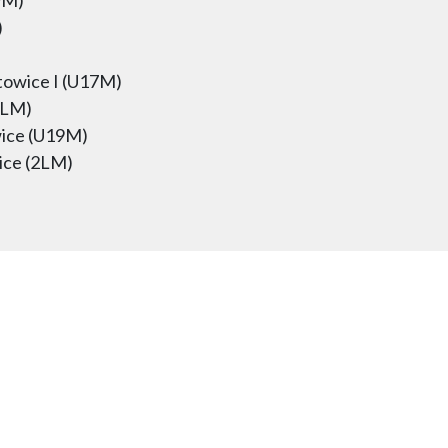
)
towice I (U17M)
3LM)
ice (U19M)
ice (2LM)