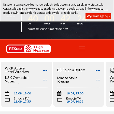
Ta strona używa cookies m.in. w celach: świadczenia usług, reklamy, statystyk.
Korzystając ze strony wyrażasz zgodę na używanie cookie. Jeżeli nie wyrażasz
WKK ACTIVE HOTEL WROCŁAW - KSK QEMETICA NOTEĆ INOWROCŁAW
zgody powinieneś zmienić ustawienia swojej przeglądarki.
40
00
42
24
Wyrażam zgodę »
18.09.2026, GODZ. 18:00, EMOCJE TV
--
--
WKK Active
En
BS Polonia Bytom
Hotel Wrocław
Po
--
--
KSK Qemetica
We
Miasto Szkła
Noteć
Po
Krosno
Inowrocław
Op
18.09, 18:00
19.09, 15:00
Emocje TV
Emocje TV
18.09, 17:55
19.09, 14:55