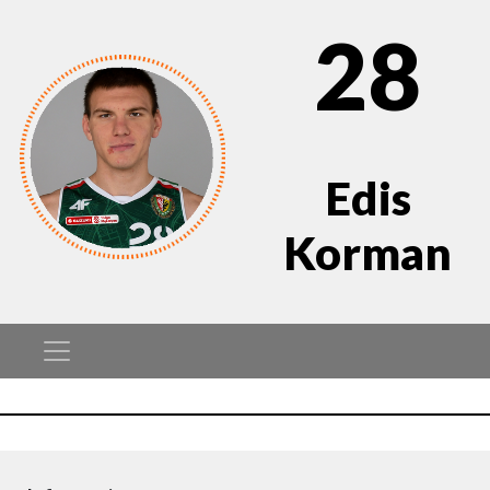
28
Edis
Korman