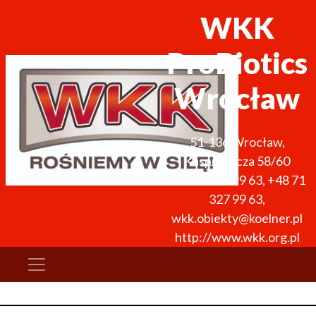
WKK
ProBiotics
Wrocław
51-136
Wrocław
,
Kasprowicza 58/60
+48 71 327 99 63
,
+48 71
327 99 63
,
wkk.obiekty@koelner.pl
http://www.wkk.org.pl