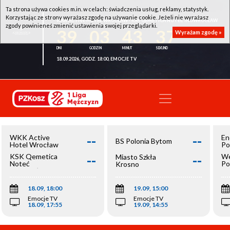
Ta strona używa cookies m.in. w celach: świadczenia usług, reklamy, statystyk.
Korzystając ze strony wyrażasz zgodę na używanie cookie. Jeżeli nie wyrażasz
WKK ACTIVE HOTEL WROCŁAW - KSK QEMETICA NOTEĆ INOWROCŁAW
zgody powinieneś zmienić ustawienia swojej przeglądarki.
39
03
43
37
Wyrażam zgodę »
18.09.2026, GODZ. 18:00, EMOCJE TV
--
--
WKK Active
En
BS Polonia Bytom
Hotel Wrocław
Po
--
--
KSK Qemetica
We
Miasto Szkła
Noteć
Po
Krosno
Inowrocław
Op
18.09, 18:00
19.09, 15:00
Emocje TV
Emocje TV
18.09, 17:55
19.09, 14:55