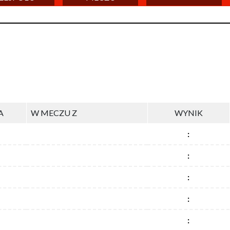
A
W MECZU Z
WYNIK
:
:
:
:
: