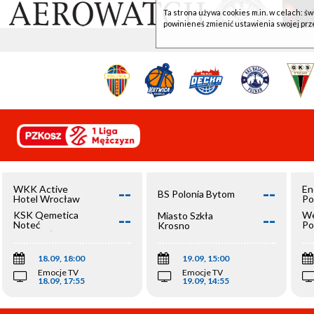
Ta strona używa cookies m.in. w celach: św
powinieneś zmienić ustawienia swojej prz
--
--
WKK Active
En
BS Polonia Bytom
Hotel Wrocław
Po
--
--
KSK Qemetica
We
Miasto Szkła
Noteć
Po
Krosno
Inowrocław
Op
18.09, 18:00
19.09, 15:00
Emocje TV
Emocje TV
18.09, 17:55
19.09, 14:55