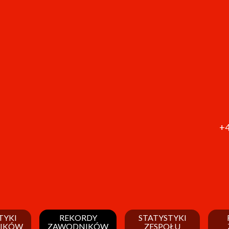
+4
TYKI
REKORDY
STATYSTYKI
IKÓW
ZAWODNIKÓW
ZESPOŁU