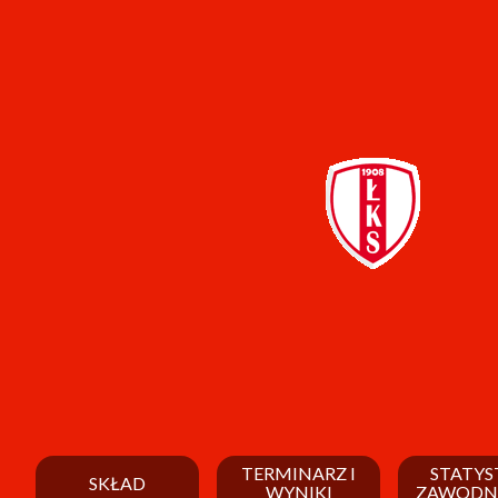
TERMINARZ I
STATYS
SKŁAD
WYNIKI
ZAWODN