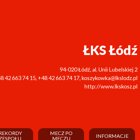
ŁKS Łódź
94-020
Łódź
,
al. Unii Lubelskiej 2
8 42 663 74 15
,
+48 42 663 74 17
,
koszykowka@lkslodz.pl
http://www.lkskosz.pl
REKORDY
MECZ PO
INFORMACJE
ZESPOŁU
MECZU