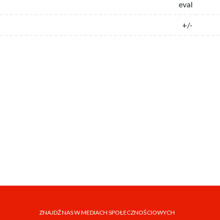
eval
+/-
ZNAJDŹ NAS W MEDIACH SPOŁECZNOŚCIOWYCH