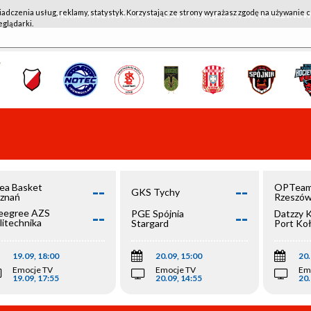
iadczenia usług, reklamy, statystyk. Korzystając ze strony wyrażasz zgodę na używanie c
WKK ACTIVE HOTEL WROCŁAW - KSK QEMETICA NOTEĆ IN
eglądarki.
--
--
ea Basket
OPTeam
GKS Tychy
znań
Rzeszó
--
--
egree AZS
PGE Spójnia
Datzzy 
litechnika
Stargard
Port Ko
olska
19.09, 18:00
20.09, 15:00
20.
Emocje TV
Emocje TV
Em
19.09, 17:55
20.09, 14:55
20.