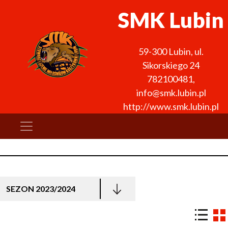
SMK Lubin
59-300
Lubin
,
ul.
Sikorskiego 24
782100481
,
info@smk.lubin.pl
http://www.smk.lubin.pl
SEZON 2023/2024