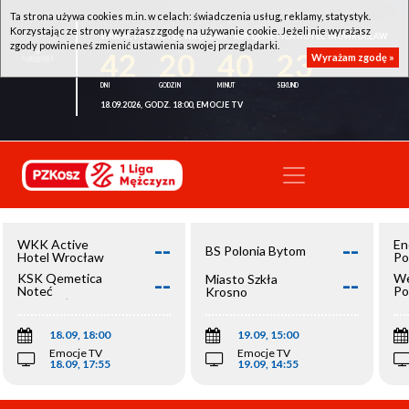
Ta strona używa cookies m.in. w celach: świadczenia usług, reklamy, statystyk.
Korzystając ze strony wyrażasz zgodę na używanie cookie. Jeżeli nie wyrażasz
WKK ACTIVE HOTEL WROCŁAW - KSK QEMETICA NOTEĆ INOWROCŁAW
zgody powinieneś zmienić ustawienia swojej przeglądarki.
42
20
40
22
Wyrażam zgodę »
18.09.2026, GODZ. 18:00, EMOCJE TV
--
--
WKK Active
En
BS Polonia Bytom
Hotel Wrocław
Po
--
--
KSK Qemetica
We
Miasto Szkła
Noteć
Po
Krosno
Inowrocław
Op
18.09, 18:00
19.09, 15:00
Emocje TV
Emocje TV
18.09, 17:55
19.09, 14:55