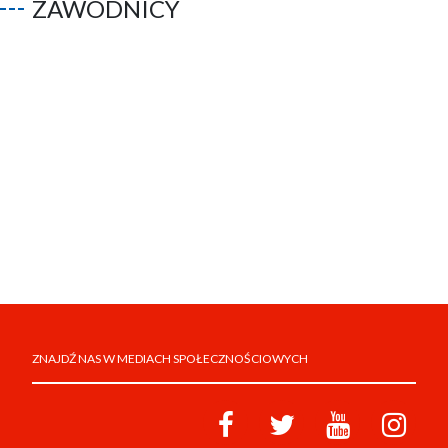
ZAWODNICY
ZNAJDŹ NAS W MEDIACH SPOŁECZNOŚCIOWYCH