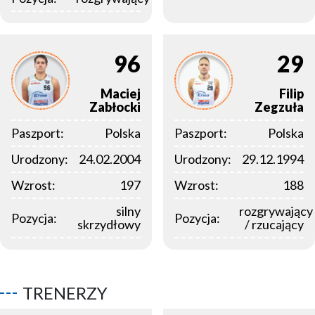
96
29
Maciej
Filip
Zabłocki
Zegzuła
Paszport:
Polska
Paszport:
Polska
Urodzony:
24.02.2004
Urodzony:
29.12.1994
Wzrost:
197
Wzrost:
188
silny
rozgrywający
Pozycja:
Pozycja:
skrzydłowy
/ rzucający
TRENERZY