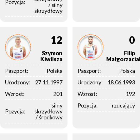
Pozycja:
/ silny
skrzydłowy
12
0
Szymon
Filip
Kiwilsza
Małgorzacia
Paszport:
Polska
Paszport:
Polska
Urodzony:
27.11.1997
Urodzony:
18.06.1993
Wzrost:
201
Wzrost:
192
silny
Pozycja:
rzucający
Pozycja:
skrzydłowy
/ środkowy