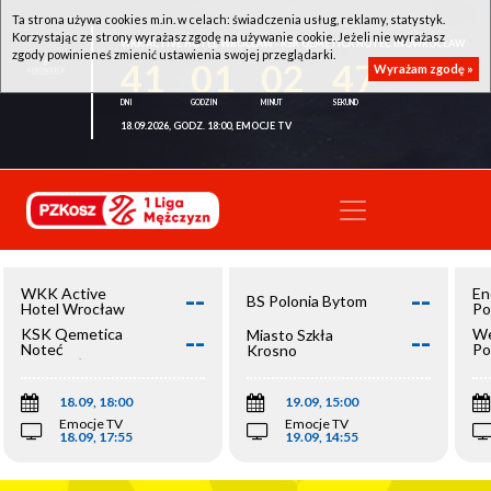
Ta strona używa cookies m.in. w celach: świadczenia usług, reklamy, statystyk.
Korzystając ze strony wyrażasz zgodę na używanie cookie. Jeżeli nie wyrażasz
WKK ACTIVE HOTEL WROCŁAW - KSK QEMETICA NOTEĆ INOWROCŁAW
zgody powinieneś zmienić ustawienia swojej przeglądarki.
41
01
02
46
Wyrażam zgodę »
18.09.2026, GODZ. 18:00, EMOCJE TV
--
--
WKK Active
En
BS Polonia Bytom
Hotel Wrocław
Po
--
--
KSK Qemetica
We
Miasto Szkła
Noteć
Po
Krosno
Inowrocław
Op
18.09, 18:00
19.09, 15:00
Emocje TV
Emocje TV
18.09, 17:55
19.09, 14:55