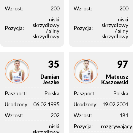
Wzrost:
200
Wzrost:
200
niski
niski
skrzydłowy
skrzydłowy
Pozycja:
Pozycja:
/ silny
/ silny
skrzydłowy
skrzydłowy
35
97
Damian
Mateusz
Jeszke
Kaszowski
Paszport:
Polska
Paszport:
Polska
Urodzony:
06.02.1995
Urodzony:
19.02.2001
Wzrost:
202
Wzrost:
181
niski
Pozycja:
rozgrywający
skrzydłowy