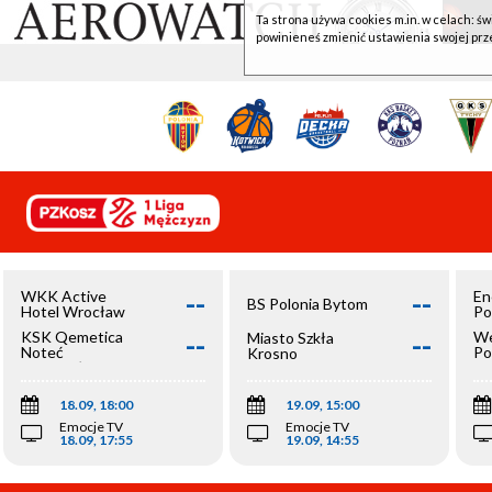
Ta strona używa cookies m.in. w celach: św
powinieneś zmienić ustawienia swojej prz
--
--
WKK Active
En
BS Polonia Bytom
Hotel Wrocław
Po
--
--
KSK Qemetica
We
Miasto Szkła
Noteć
Po
Krosno
Inowrocław
Op
18.09, 18:00
19.09, 15:00
Emocje TV
Emocje TV
18.09, 17:55
19.09, 14:55