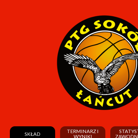
TERMINARZ I
STATYS
SKŁAD
WYNIKI
ZAWODN