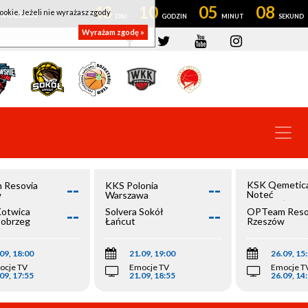
43
10
05
08
ookie. Jeżeli nie wyrażasz zgody
OWROCŁAW
Wyrażam zgodę »
--
--
KSK Qemetic
 Resovia
KKS Polonia
Noteć
w
Warszawa
Inowrocław
--
--
Kotwica
Solvera Sokół
OPTeam Reso
łobrzeg
Łańcut
Rzeszów
09, 18:00
21.09, 19:00
26.09, 15
ocje TV
Emocje TV
Emocje T
09, 17:55
21.09, 18:55
26.09, 14