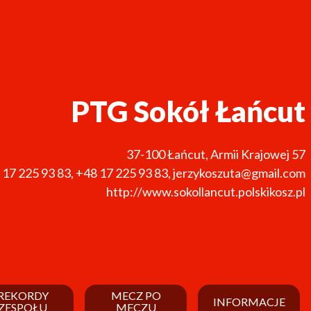
PTG Sokół Łańcut
37-100
Łańcut
,
Armii Krajowej 57
 17 225 93 83
,
+48 17 225 93 83
,
jerzykoszuta@gmail.com
http://www.sokollancut.polskikosz.pl
REKORDY
MECZ PO
INFORMACJE
ZESPOŁU
MECZU