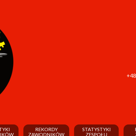
+48
TYKI
REKORDY
STATYSTYKI
IKÓW
ZAWODNIKÓW
ZESPOŁU