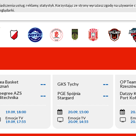
iadczenia usług, reklamy, statystyk. Korzystając ze strony wyrażasz zgodę na używanie c
WKK ACTIVE HOTEL WROCŁAW - KSK QEMETICA NOTEĆ IN
eglądarki.
--
--
ea Basket
OPTeam
GKS Tychy
znań
Rzeszó
--
--
egree AZS
PGE Spójnia
Datzzy 
litechnika
Stargard
Port Ko
olska
19.09, 18:00
20.09, 15:00
20.
Emocje TV
Emocje TV
Em
19.09, 17:55
20.09, 14:55
20.