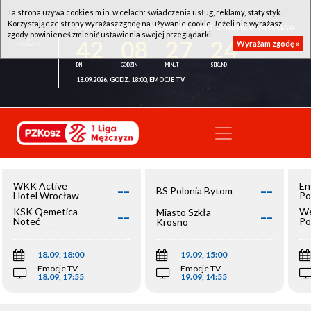
Ta strona używa cookies m.in. w celach: świadczenia usług, reklamy, statystyk.
Korzystając ze strony wyrażasz zgodę na używanie cookie. Jeżeli nie wyrażasz
WKK ACTIVE HOTEL WROCŁAW - KSK QEMETICA NOTEĆ INOWROCŁAW
zgody powinieneś zmienić ustawienia swojej przeglądarki.
42
08
27
24
Wyrażam zgodę »
18.09.2026, GODZ. 18:00, EMOCJE TV
--
--
WKK Active
En
BS Polonia Bytom
Hotel Wrocław
Po
--
--
KSK Qemetica
We
Miasto Szkła
Noteć
Po
Krosno
Inowrocław
Op
18.09, 18:00
19.09, 15:00
Emocje TV
Emocje TV
18.09, 17:55
19.09, 14:55