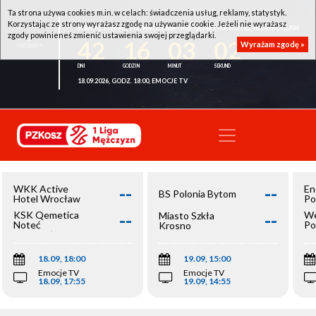
Ta strona używa cookies m.in. w celach: świadczenia usług, reklamy, statystyk.
Korzystając ze strony wyrażasz zgodę na używanie cookie. Jeżeli nie wyrażasz
WKK ACTIVE HOTEL WROCŁAW - KSK QEMETICA NOTEĆ INOWROCŁAW
zgody powinieneś zmienić ustawienia swojej przeglądarki.
42
16
03
02
Wyrażam zgodę »
18.09.2026, GODZ. 18:00, EMOCJE TV
--
--
WKK Active
En
BS Polonia Bytom
Hotel Wrocław
Po
--
--
KSK Qemetica
We
Miasto Szkła
Noteć
Po
Krosno
Inowrocław
Op
18.09, 18:00
19.09, 15:00
Emocje TV
Emocje TV
18.09, 17:55
19.09, 14:55