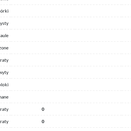
iórki
ysty
faule
zone
traty
wyty
bloki
mane
traty
0
raty
0