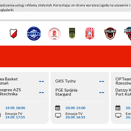
iadczenia usług, reklamy, statystyk. Korzystając ze strony wyrażasz zgodę na używanie c
WKK ACTIVE HOTEL WROCŁAW - KSK QEMETICA NOTEĆ IN
eglądarki.
--
--
ea Basket
OPTeam
GKS Tychy
znań
Rzeszó
--
--
egree AZS
PGE Spójnia
Datzzy 
litechnika
Stargard
Port Ko
olska
19.09, 18:00
20.09, 15:00
20.
Emocje TV
Emocje TV
Em
19.09, 17:55
20.09, 14:55
20.