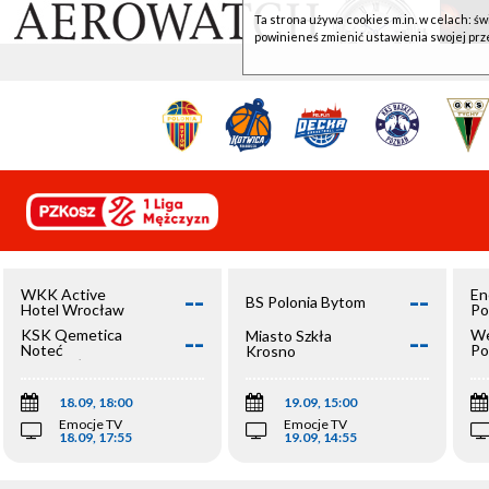
Ta strona używa cookies m.in. w celach: św
powinieneś zmienić ustawienia swojej prz
--
--
WKK Active
En
BS Polonia Bytom
Hotel Wrocław
Po
--
--
KSK Qemetica
We
Miasto Szkła
Noteć
Po
Krosno
Inowrocław
Op
18.09, 18:00
19.09, 15:00
Emocje TV
Emocje TV
18.09, 17:55
19.09, 14:55