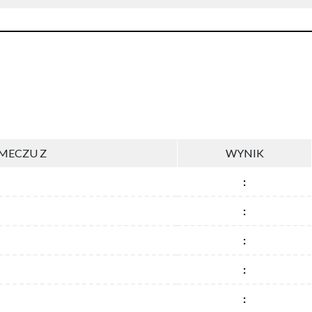
MECZU Z
WYNIK
:
:
:
:
: