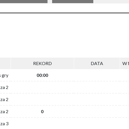
REKORD
DATA
W 
s gry
00:00
 za 2
za 2
za 2
0
 za 3