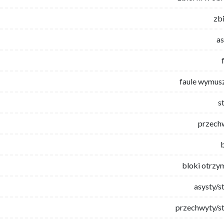
zb
as
faule wymus
s
przech
bloki otrzy
asysty/s
przechwyty/st