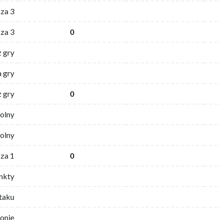
za 3
za 3
0
z gry
 gry
z gry
0
wolny
olny
za 1
0
nkty
ataku
ronie