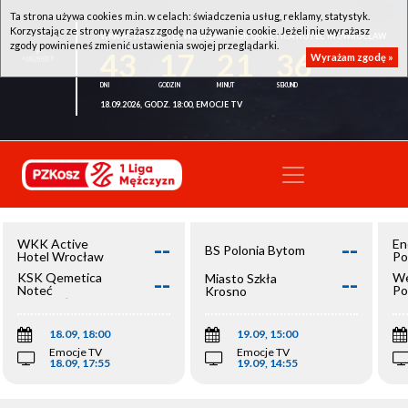
Ta strona używa cookies m.in. w celach: świadczenia usług, reklamy, statystyk.
Korzystając ze strony wyrażasz zgodę na używanie cookie. Jeżeli nie wyrażasz
WKK ACTIVE HOTEL WROCŁAW - KSK QEMETICA NOTEĆ INOWROCŁAW
zgody powinieneś zmienić ustawienia swojej przeglądarki.
43
17
21
35
Wyrażam zgodę »
18.09.2026, GODZ. 18:00, EMOCJE TV
--
--
WKK Active
En
BS Polonia Bytom
Hotel Wrocław
Po
--
--
KSK Qemetica
We
Miasto Szkła
Noteć
Po
Krosno
Inowrocław
Op
18.09, 18:00
19.09, 15:00
Emocje TV
Emocje TV
18.09, 17:55
19.09, 14:55