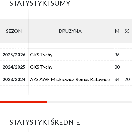
STATYSTYKI SUMY
SEZON
SEZON
DRUŻYNA
DRUŻYNA
M
M
S5
S5
2025/2026
2025/2026
GKS Tychy
GKS Tychy
36
36
2024/2025
2024/2025
GKS Tychy
GKS Tychy
30
30
2023/2024
2023/2024
AZS AWF Mickiewicz Romus Katowice
AZS AWF Mickiewicz Romus Katowice
34
34
20
20
STATYSTYKI ŚREDNIE