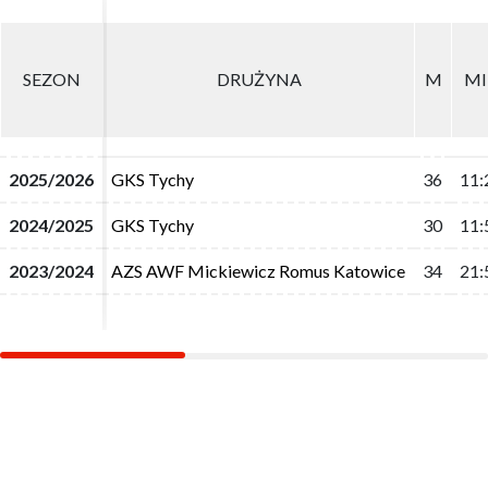
SEZON
SEZON
DRUŻYNA
DRUŻYNA
M
M
M
M
2025/2026
2025/2026
GKS Tychy
GKS Tychy
36
36
11:
11:
2024/2025
2024/2025
GKS Tychy
GKS Tychy
30
30
11:
11:
2023/2024
2023/2024
AZS AWF Mickiewicz Romus Katowice
AZS AWF Mickiewicz Romus Katowice
34
34
21:
21: