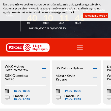
Ta strona używa cookies m.in. w celach: świadczenia usług, reklamy, statystyk.
Korzystając ze strony wyrażasz zgodę na używanie cookie. Jeżeli nie wyrażasz
WKK ACTIVE HOTEL WROCŁAW - KSK QEMETICA NOTEĆ INOWROCŁAW
zgody powinieneś zmienić ustawienia swojej przeglądarki.
40
10
11
47
Wyrażam zgodę »
18.09.2026, GODZ. 18:00, EMOCJE TV
--
--
WKK Active
En
BS Polonia Bytom
Hotel Wrocław
Po
--
--
KSK Qemetica
We
Miasto Szkła
Noteć
Po
Krosno
Inowrocław
Op
18.09, 18:00
19.09, 15:00
Emocje TV
Emocje TV
18.09, 17:55
19.09, 14:55