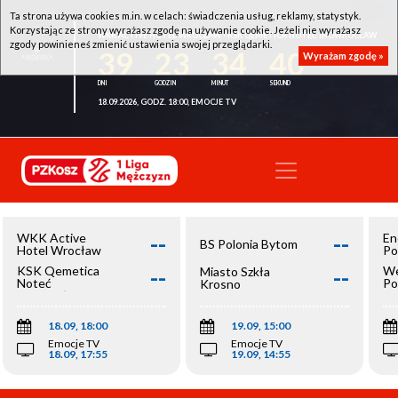
Ta strona używa cookies m.in. w celach: świadczenia usług, reklamy, statystyk.
Korzystając ze strony wyrażasz zgodę na używanie cookie. Jeżeli nie wyrażasz
WKK ACTIVE HOTEL WROCŁAW - KSK QEMETICA NOTEĆ INOWROCŁAW
zgody powinieneś zmienić ustawienia swojej przeglądarki.
39
23
34
40
Wyrażam zgodę »
18.09.2026, GODZ. 18:00, EMOCJE TV
--
--
WKK Active
En
BS Polonia Bytom
Hotel Wrocław
Po
--
--
KSK Qemetica
We
Miasto Szkła
Noteć
Po
Krosno
Inowrocław
Op
18.09, 18:00
19.09, 15:00
Emocje TV
Emocje TV
18.09, 17:55
19.09, 14:55