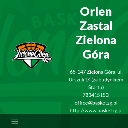
Orlen
Zastal
Zielona
Góra
65-147
Zielona Góra
,
ul.
Urszuli 14 (za budynkiem
Startu)
783415150
,
office@basketzg.pl
http://www.basketzg.pl