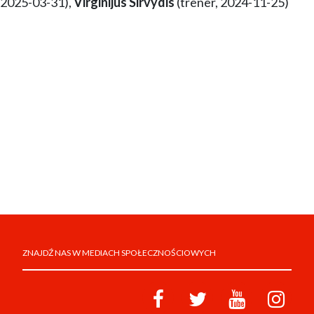
2025-03-31),
Virginijus Sirvydis
(trener, 2024-11-25)
ZNAJDŹ NAS W MEDIACH SPOŁECZNOŚCIOWYCH