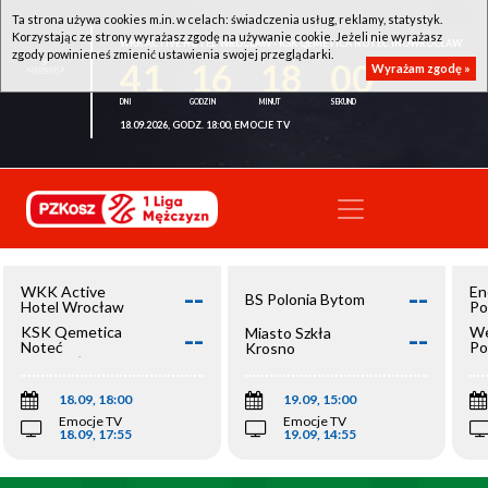
Ta strona używa cookies m.in. w celach: świadczenia usług, reklamy, statystyk.
Korzystając ze strony wyrażasz zgodę na używanie cookie. Jeżeli nie wyrażasz
WKK ACTIVE HOTEL WROCŁAW - KSK QEMETICA NOTEĆ INOWROCŁAW
zgody powinieneś zmienić ustawienia swojej przeglądarki.
41
16
18
00
Wyrażam zgodę »
18.09.2026, GODZ. 18:00, EMOCJE TV
--
--
WKK Active
En
BS Polonia Bytom
Hotel Wrocław
Po
--
--
KSK Qemetica
We
Miasto Szkła
Noteć
Po
Krosno
Inowrocław
Op
18.09, 18:00
19.09, 15:00
Emocje TV
Emocje TV
18.09, 17:55
19.09, 14:55