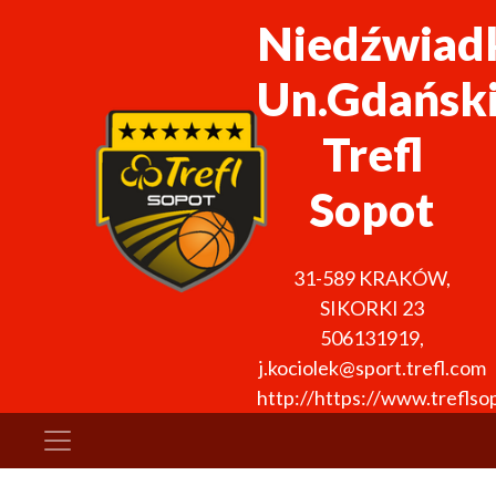
Niedźwiad
Un.Gdańsk
Trefl
Sopot
31-589
KRAKÓW
,
SIKORKI 23
506131919
,
j.kociolek@sport.trefl.com
http://https://www.treflso