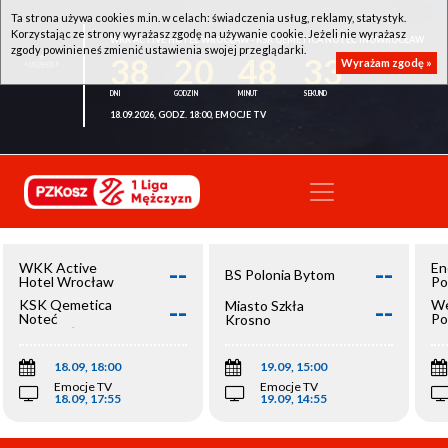
Ta strona używa cookies m.in. w celach: świadczenia usług, reklamy, statystyk.
Korzystając ze strony wyrażasz zgodę na używanie cookie. Jeżeli nie wyrażasz
WKK ACTIVE HOTEL WROCŁAW - KSK QEMETICA NOTEĆ INOWROCŁAW
zgody powinieneś zmienić ustawienia swojej przeglądarki.
38
20
48
33
Wyrażam zgodę »
18.09.2026, GODZ. 18:00, EMOCJE TV
--
--
WKK Active
En
BS Polonia Bytom
Hotel Wrocław
Po
--
--
KSK Qemetica
We
Miasto Szkła
Noteć
Po
Krosno
Inowrocław
Op
18.09, 18:00
19.09, 15:00
Emocje TV
Emocje TV
18.09, 17:55
19.09, 14:55