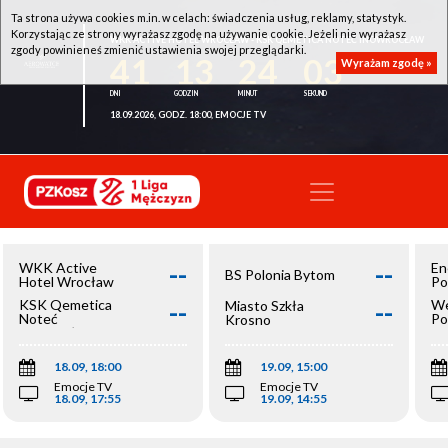
Ta strona używa cookies m.in. w celach: świadczenia usług, reklamy, statystyk.
Korzystając ze strony wyrażasz zgodę na używanie cookie. Jeżeli nie wyrażasz
WKK ACTIVE HOTEL WROCŁAW - KSK QEMETICA NOTEĆ INOWROCŁAW
zgody powinieneś zmienić ustawienia swojej przeglądarki.
41
13
24
03
Wyrażam zgodę »
18.09.2026, GODZ. 18:00, EMOCJE TV
--
--
WKK Active
En
BS Polonia Bytom
Hotel Wrocław
Po
--
--
KSK Qemetica
We
Miasto Szkła
Noteć
Po
Krosno
Inowrocław
Op
18.09, 18:00
19.09, 15:00
Emocje TV
Emocje TV
18.09, 17:55
19.09, 14:55